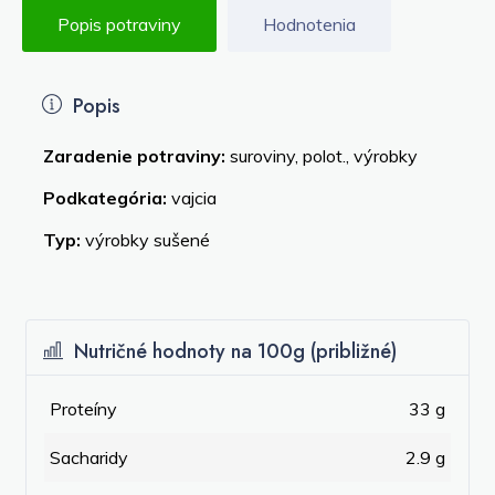
Popis potraviny
Hodnotenia
Popis
Zaradenie potraviny:
suroviny, polot., výrobky
Podkategória:
vajcia
Typ:
výrobky sušené
Nutričné hodnoty na 100g (približné)
Proteíny
33 g
Sacharidy
2.9 g