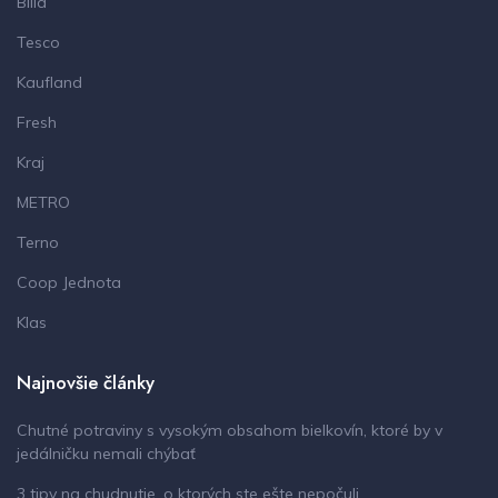
Billa
Tesco
Kaufland
Fresh
Kraj
METRO
Terno
Coop Jednota
Klas
Najnovšie články
Chutné potraviny s vysokým obsahom bielkovín, ktoré by v
jedálničku nemali chýbať
3 tipy na chudnutie, o ktorých ste ešte nepočuli