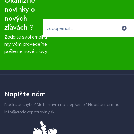
Okamžité
novinky o
nových
zľavách ?
Zadajte svoj email a
my vám pravedeľne
pošleme nové zľavy
Napíšte nám
Našli ste chybu? Máte návrh na zlepšenie? Napíšte nám na
info@akciovepotraviny.sk