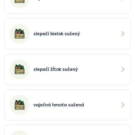
slepačí bielok sušený
slepačí žĺtok sušený
vaječná hmota sušená