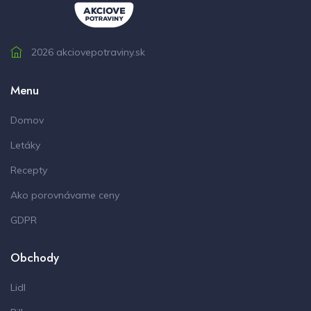
2026 akciovepotraviny.sk
Menu
Domov
Letáky
Recepty
Ako porovnávame ceny
GDPR
Obchody
Lidl