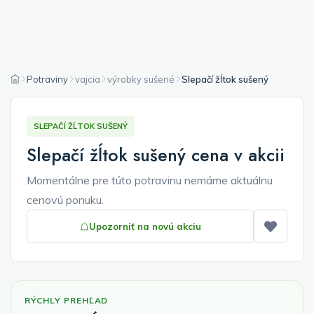
Potraviny
vajcia
výrobky sušené
Slepačí žĺtok sušený
SLEPAČÍ ŽĹTOK SUŠENÝ
Slepačí žĺtok sušený cena v akcii
Momentálne pre túto potravinu nemáme aktuálnu
cenovú ponuku.
Upozorniť na novú akciu
Pridať
RÝCHLY PREHĽAD