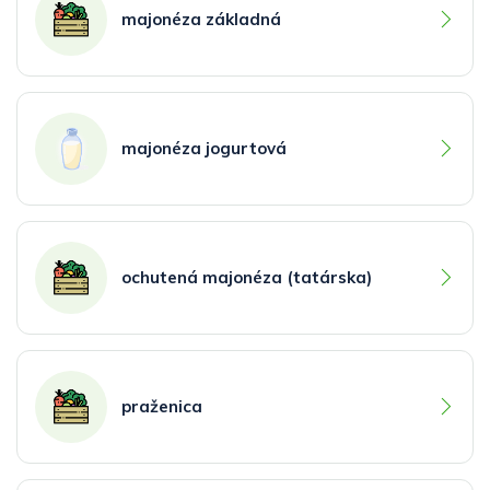
majonéza základná
majonéza jogurtová
ochutená majonéza (tatárska)
praženica