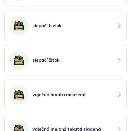
slepačí bielok
slepačí žĺtok
vaječná hmota mrazená
vaječná melanž tekutá sladená