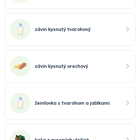
závin kysnutý tvarohový
závin kysnutý orechový
žemľovka s tvarohom a jablkami
kaša z ovsených vločiek