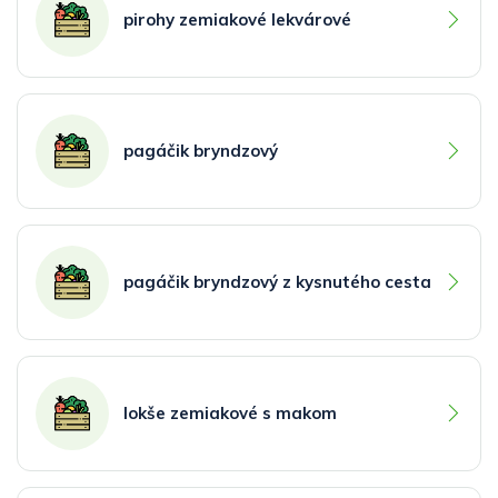
pirohy zemiakové lekvárové
pagáčik bryndzový
pagáčik bryndzový z kysnutého cesta
lokše zemiakové s makom