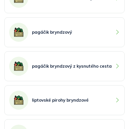
pagáčik bryndzový
pagáčik bryndzový z kysnutého cesta
liptovské pirohy bryndzové