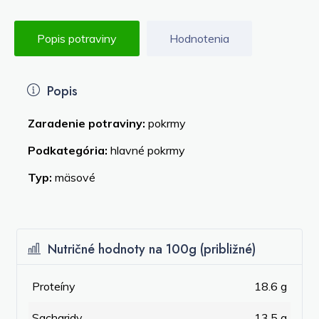
Popis potraviny
Hodnotenia
Popis
Zaradenie potraviny:
pokrmy
Podkategória:
hlavné pokrmy
Typ:
mäsové
Nutričné hodnoty na 100g (približné)
Proteíny
18.6 g
Sacharidy
13.5 g