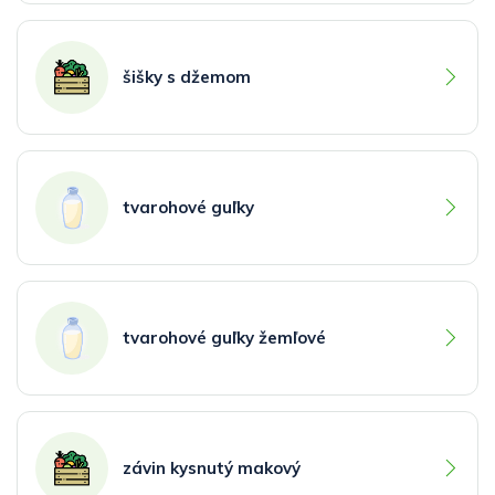
šišky s džemom
tvarohové guľky
tvarohové guľky žemľové
závin kysnutý makový