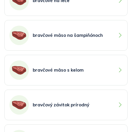
bravčové na leče
bravčové mäso na šampiňónoch
bravčové mäso s kelom
bravčový závitok prírodný