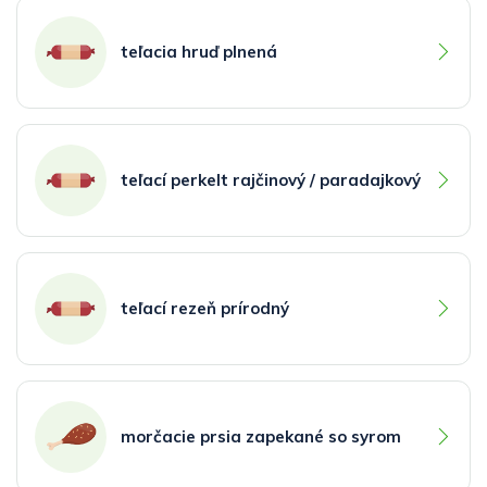
teľacia hruď plnená
teľací perkelt rajčinový / paradajkový
teľací rezeň prírodný
morčacie prsia zapekané so syrom