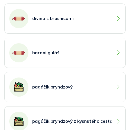
divina s brusnicami
baraní guláš
pagáčik bryndzový
pagáčik bryndzový z kysnutého cesta