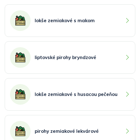
lokše zemiakové s makom
liptovské pirohy bryndzové
lokše zemiakové s husacou pečeňou
pirohy zemiakové lekvárové