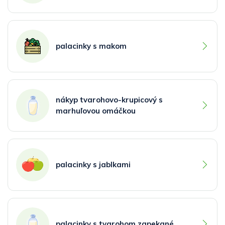
palacinky s makom
nákyp tvarohovo-krupicový s
marhuľovou omáčkou
palacinky s jablkami
palacinky s tvarohom zapekané