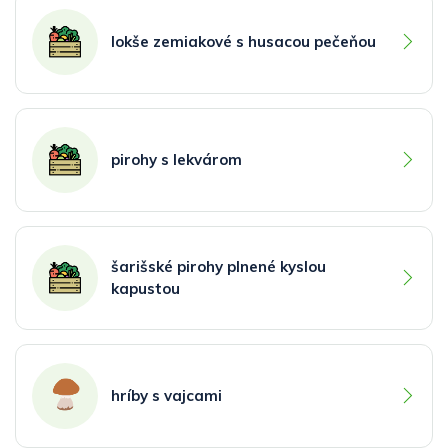
lokše zemiakové s husacou pečeňou
pirohy s lekvárom
šarišské pirohy plnené kyslou
kapustou
hríby s vajcami