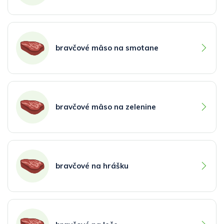
bravčové mäso na smotane
bravčové mäso na zelenine
bravčové na hrášku