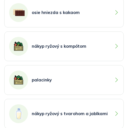
osie hniezda s kakaom
nákyp ryžový s kompótom
palacinky
nákyp ryžový s tvarohom a jablkami