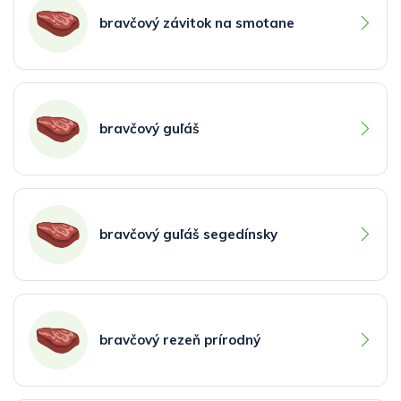
bravčový závitok na smotane
bravčový guľáš
bravčový guľáš segedínsky
bravčový rezeň prírodný