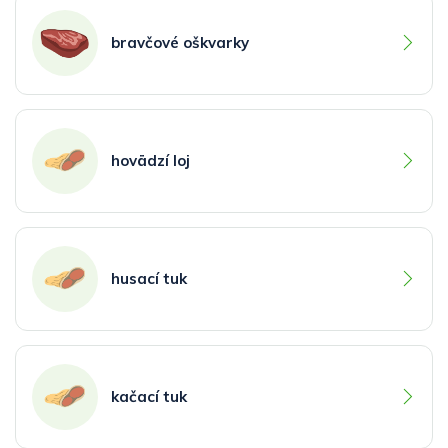
bravčové oškvarky
hovädzí loj
husací tuk
kačací tuk