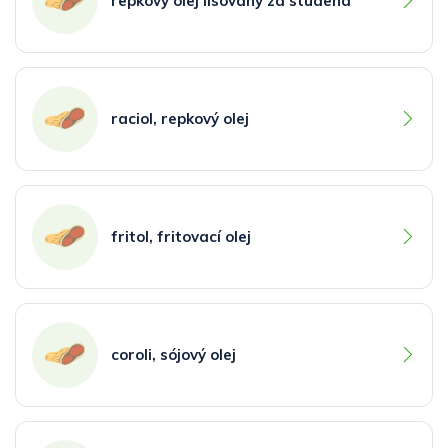
repkový olej lisovaný za studena
raciol, repkový olej
fritol, fritovací olej
coroli, sójový olej