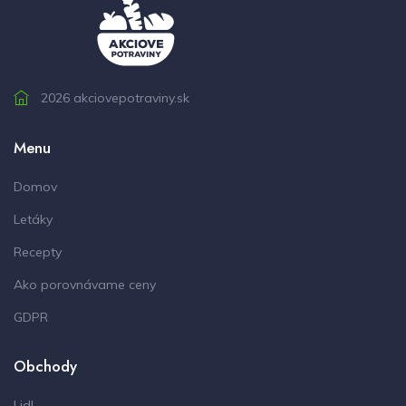
2026 akciovepotraviny.sk
Menu
Domov
Letáky
Recepty
Ako porovnávame ceny
GDPR
Obchody
Lidl