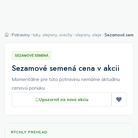
Potraviny
tuky, olejniny, orechy
olejniny, oleje
Sezamové seme
SEZAMOVÉ SEMENÁ
Sezamové semená cena v akcii
Momentálne pre túto potravinu nemáme aktuálnu
cenovú ponuku.
Upozorniť na novú akciu
Pridať
RÝCHLY PREHĽAD