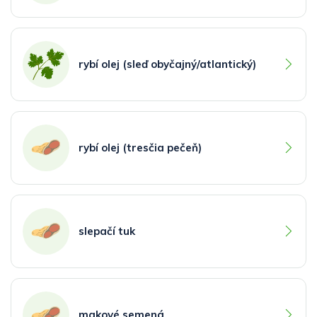
rybí olej (sleď obyčajný/atlantický)
rybí olej (tresčia pečeň)
slepačí tuk
makové semená