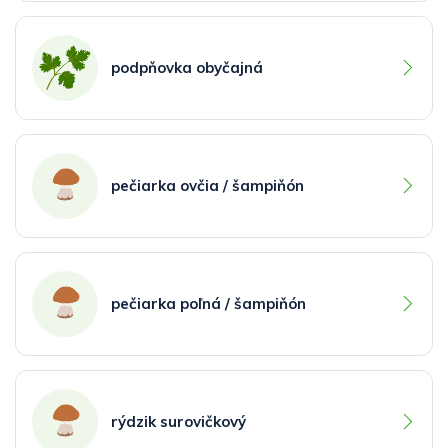
podpňovka obyčajná
pečiarka ovčia / šampiňón
pečiarka poľná / šampiňón
rýdzik surovičkový