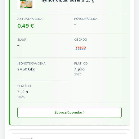
Thymos Cibuľa sušená 15 g
AKTUÁLNA CENA
PÔVODNÁ CENA
0.49 €
–
ZĽAVA
OBCHOD
–
JEDNOTKOVÁ CENA
PLATÍ OD
24.50 €/kg
7. júla
2026
PLATÍ DO
7. júla
2026
Zobraziť ponuku