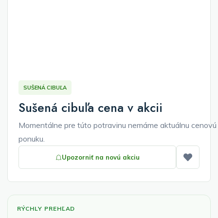
SUŠENÁ CIBUĽA
Sušená cibuľa cena v akcii
Momentálne pre túto potravinu nemáme aktuálnu cenovú
ponuku.
Upozorniť na novú akciu
Pridať
RÝCHLY PREHĽAD