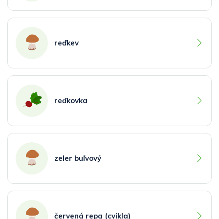
reďkev
reďkovka
zeler buľvový
červená repa (cvikla)