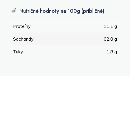
Nutričné hodnoty na 100g (približné)
Proteíny
11.1 g
Sacharidy
62.8 g
Tuky
1.8 g