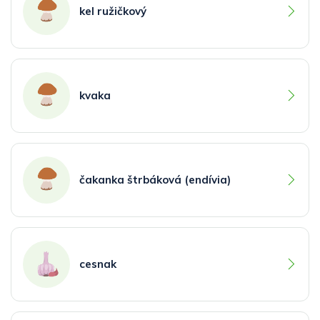
kel ružičkový
kvaka
čakanka štrbáková (endívia)
cesnak