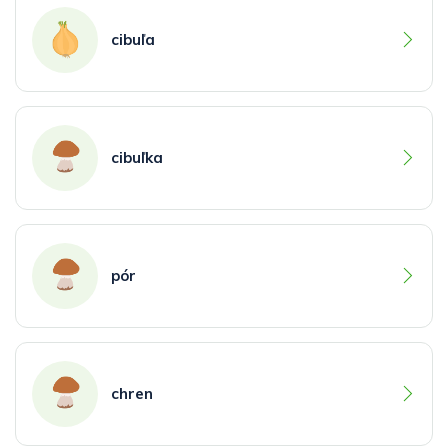
cibuľa
cibuľka
pór
chren