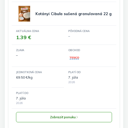
Kotányi Cibuľa sušená granulovaná 22 g
AKTUÁLNA CENA
PÔVODNÁ CENA
1.39 €
–
ZĽAVA
OBCHOD
–
JEDNOTKOVÁ CENA
PLATÍ OD
69.50 €/kg
7. júla
2026
PLATÍ DO
7. júla
2026
Zobraziť ponuku