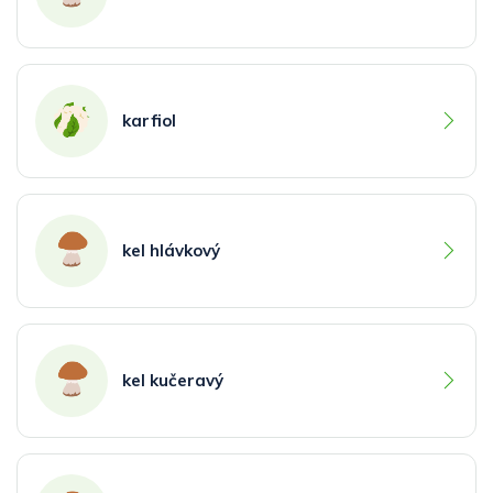
karfiol
kel hlávkový
kel kučeravý