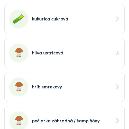
kukurica cukrová
hliva ustricová
hríb smrekový
pečiarka záhradná / šampiňóny