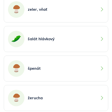
zeler, vňať
šalát hlávkový
špenát
žerucha