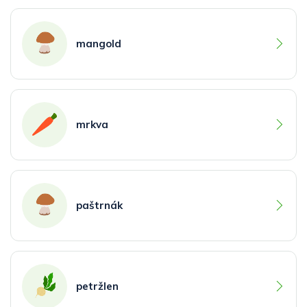
mangold
mrkva
paštrnák
petržlen