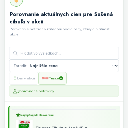
Porovnanie aktuálnych cien pre Sušená
cibuľa v akcii
Porovnanie potravín v kategórii podľa ceny, zľavy a platnosti
akcie.
Hľadať vo výsledkoch
Zoradiť:
Len v akcii
Tesco
3
porovnané potraviny
Najlepšia
jednotková cena