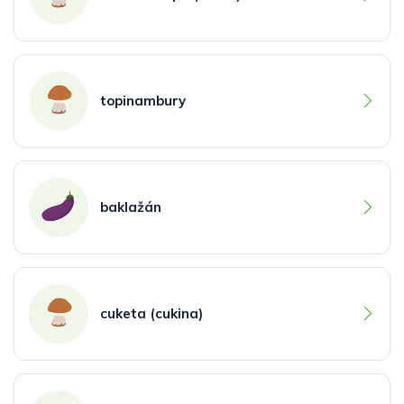
topinambury
baklažán
cuketa (cukina)