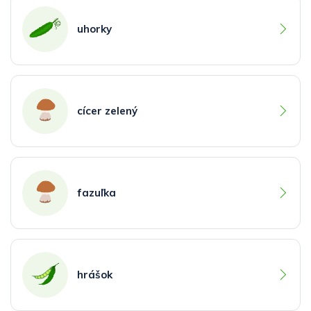
uhorky
cícer zelený
fazuľka
hrášok