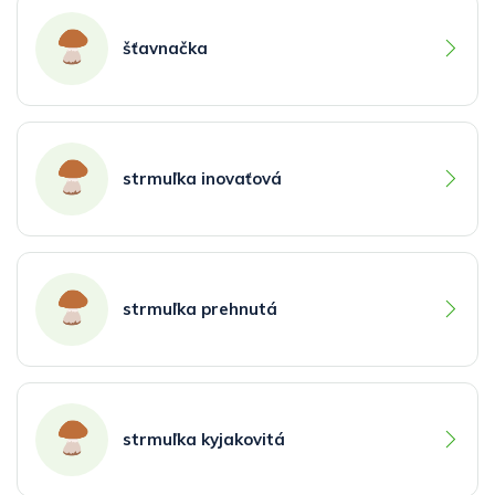
šťavnačka
strmuľka inovaťová
strmuľka prehnutá
strmuľka kyjakovitá