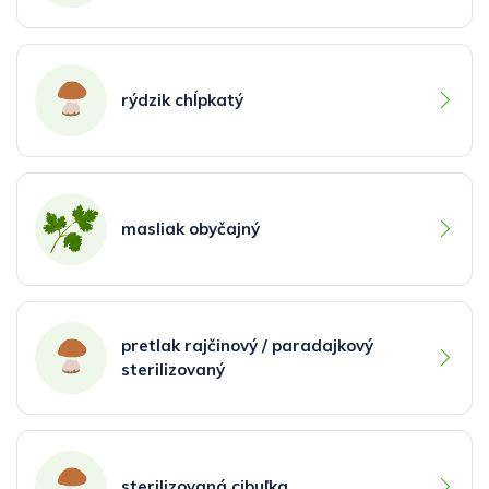
rýdzik chĺpkatý
masliak obyčajný
pretlak rajčinový / paradajkový
sterilizovaný
sterilizovaná cibuľka