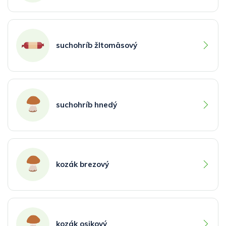
suchohríb žltomäsový
suchohríb hnedý
kozák brezový
kozák osikový