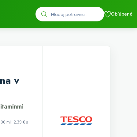
Hľadať
Obľúbené
na v
vitamínmi
00 ml | 2,39 € s