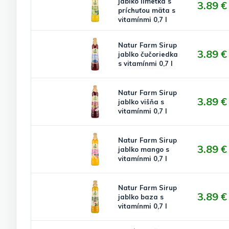
jablko limetka s
3.89 €
príchuťou mäta s
vitamínmi 0,7 l
Natur Farm Sirup
3.89 €
jablko čučoriedka
s vitamínmi 0,7 l
Natur Farm Sirup
3.89 €
jablko višňa s
vitamínmi 0,7 l
Natur Farm Sirup
3.89 €
jablko mango s
vitamínmi 0,7 l
Natur Farm Sirup
3.89 €
jablko baza s
vitamínmi 0,7 l