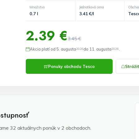
Množstvo
Jednotková cena
Obcho
0.7 l
3.41 €/l
Tesc
2.39 €
3.45 €
Akcia platí od 5. augusta
do 11. augusta
.
2026
2026
Ponuky obchodu Tesco
Stráži
ostupnosť
me 32 aktuálnych ponúk v 2 obchodoch.