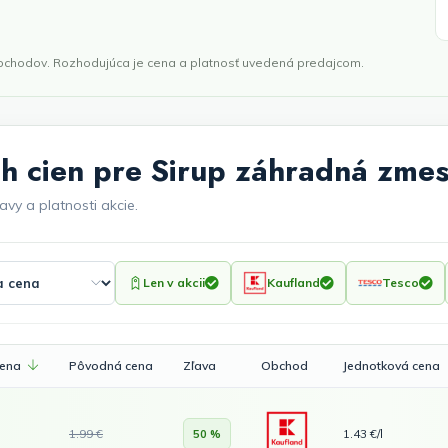
obchodov. Rozhodujúca je cena a platnosť uvedená predajcom.
h cien pre Sirup záhradná zmes 
avy a platnosti akcie.
Len v akcii
Kaufland
Tesco
cena
Pôvodná cena
Zľava
Obchod
Jednotková cena
1.99 €
1.43 €/l
50 %