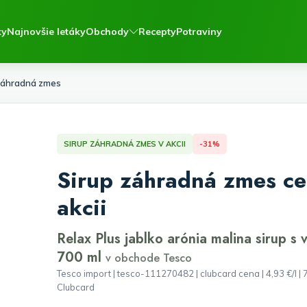
ky
Najnovšie letáky
Obchody
Recepty
Potraviny
záhradná zmes
SIRUP ZÁHRADNÁ ZMES V AKCII
-31%
Sirup záhradná zmes ce
akcii
Relax Plus jablko arónia malina sirup s 
700 ml
v obchode Tesco
Tesco import | tesco-111270482 | clubcard cena | 4,93 €/l | 7
Clubcard