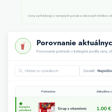
Ceny vychádzajú z verejných ponúk a akciových letákov 
Porovnanie aktuálnyc
Porovnanie potravín v kategórii podľa ceny, zľ
Zoradiť:
Hľadať vo výsledkoch
Potravina
Aktuálna 
1.00 €
Najlepšia
Sirup s vitamínmi
jednotková