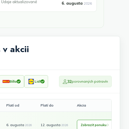
Údaje aktualizované
6. augusta
2026
v akcii
32
Billa
Lidl
porovnaných potravín
Platí od
Platí do
Akcia
6. augusta
12. augusta
Zobraziť ponuku
2026
2026