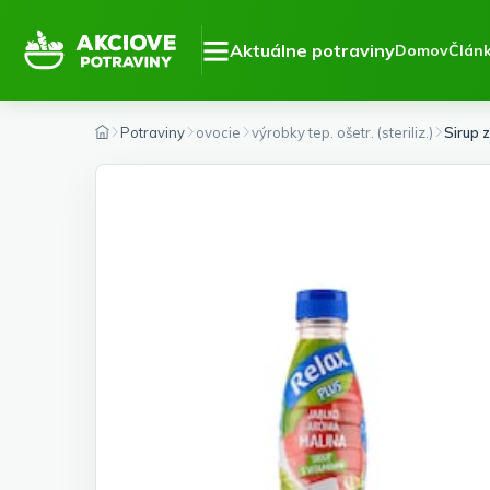
Aktuálne potraviny
Domov
Člán
Potraviny
ovocie
výrobky tep. ošetr. (steriliz.)
Sirup 