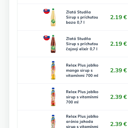
Zlatá Studňa
2.19 €
Sirup s príchuťou
baza 0,7 l
Zlatá Studňa
2.19 €
Sirup s príchuťou
čajový elixír 0,7 l
Relax Plus jablko
2.39 €
mango sirup s
vitamínmi 700 ml
Relax Plus jablko
2.39 €
sirup s vitamínmi
700 ml
Relax Plus jablko
arónia jahoda
2.39 €
sirup s vitamínmi