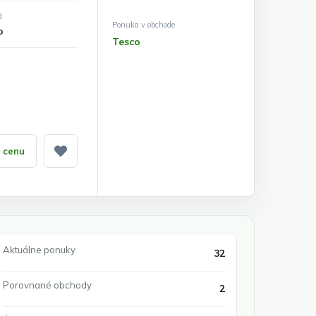
d
Ponuka v obchode
o
Tesco
ť cenu
Pridať medzi obľúbené
Aktuálne ponuky
32
Porovnané obchody
2