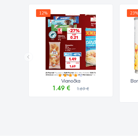
12%
23
Vianočka
Bon
1.49 €
1.69 €