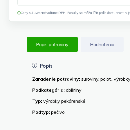
Ceny sú uvedené vrátane DPH. Ponuky sa môžu líšiť podľa dostupnosti v je
Popis potraviny
Hodnotenia
Popis
Zaradenie potraviny:
suroviny, polot., výrobk
Podkategória:
obilniny
Typ:
výrobky pekárenské
Podtyp:
pečivo