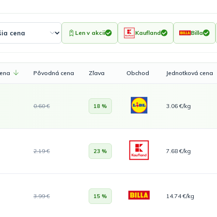
Len v akcii
Kaufland
Billa
cena
Pôvodná cena
Zľava
Obchod
Jednotková cena
0.60 €
3.06 €/kg
18 %
2.19 €
7.68 €/kg
23 %
3.99 €
14.74 €/kg
15 %