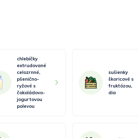
chlebíčky
extrudované
celozrnné,
sušienky
pšenično-
škoricové s
ryžové s
fruktózou,
čokoládovo-
dia
jogurtovou
polevou