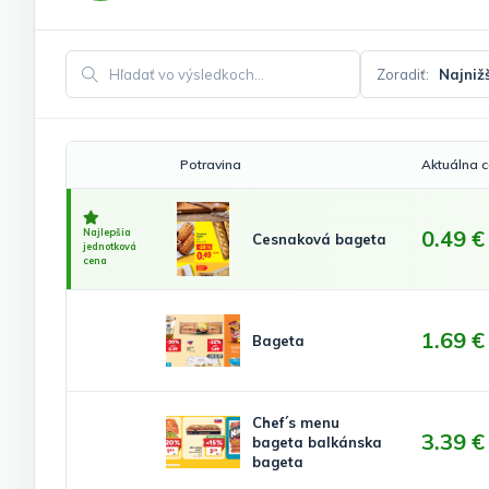
Zoradiť:
Hľadať vo výsledkoch
Potravina
Aktuálna 
0.49 €
Najlepšia
Cesnaková bageta
jednotková
cena
1.69 €
Bageta
Chef´s menu
3.39 €
bageta balkánska
bageta