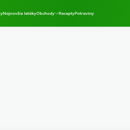
ky
Najnovšie letáky
Obchody
Recepty
Potraviny