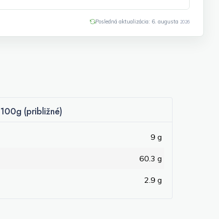
Posledná aktualizácia: 6. augusta
2026
100g (približné)
9 g
60.3 g
2.9 g