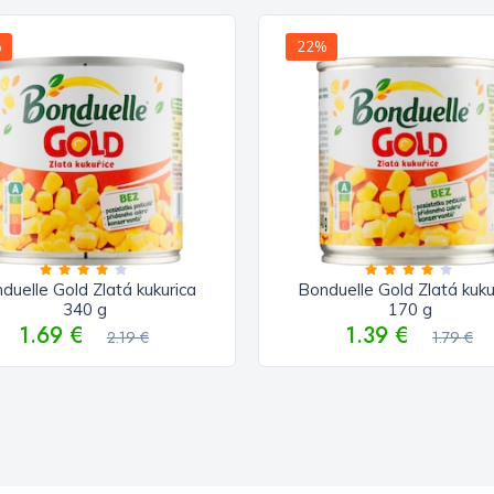
%
22%
duelle Gold Zlatá kukurica
Bonduelle Gold Zlatá kuku
340 g
170 g
1.69 €
1.39 €
2.19 €
1.79 €