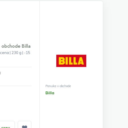
v obchode Billa
cena | 230 g | -15
d
Ponuka v obchode
Billa
ť cenu