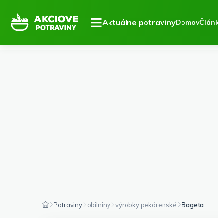
Aktuálne potraviny
Domov
Člán
Potraviny
obilniny
výrobky pekárenské
Bageta