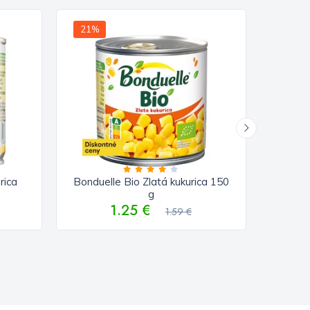
21%
25%
rica
Bonduelle Bio Zlatá kukurica 150
g
1.25 €
1.59 €