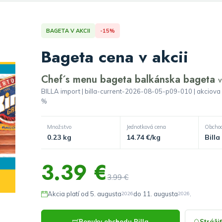
BAGETA V AKCII
-15%
Bageta cena v akcii
Chef´s menu bageta balkánska bageta
BILLA import | billa-current-2026-08-05-p09-010 | akciova 
%
Množstvo
Jednotková cena
Obcho
0.23 kg
14.74 €/kg
Billa
3.39 €
3.99 €
Akcia platí od 5. augusta
do 11. augusta
.
2026
2026
Ponuky obchodu Billa
Stráži