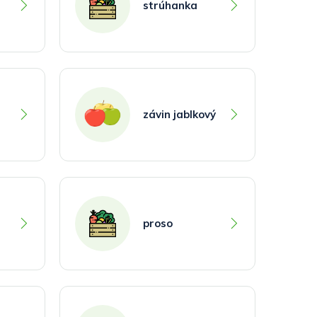
strúhanka
závin jablkový
proso