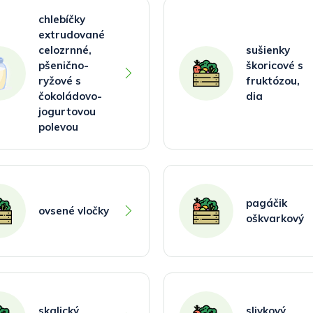
chlebíčky
extrudované
celozrnné,
sušienky
pšenično-
škoricové s
ryžové s
fruktózou,
čokoládovo-
dia
jogurtovou
polevou
pagáčik
ovsené vločky
oškvarkový
skalický
slivkový