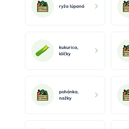
ryža lúpaná
kukurica,
klíčky
pohánka,
nažky