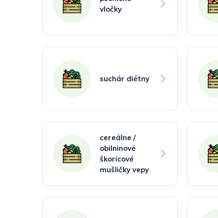
vločky
suchár diétny
cereálne /
obilninové
škoricové
mušličky vepy