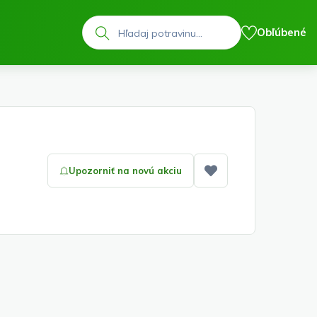
Hľadať
Obľúbené
Upozorniť na novú akciu
Pridať medzi obľ