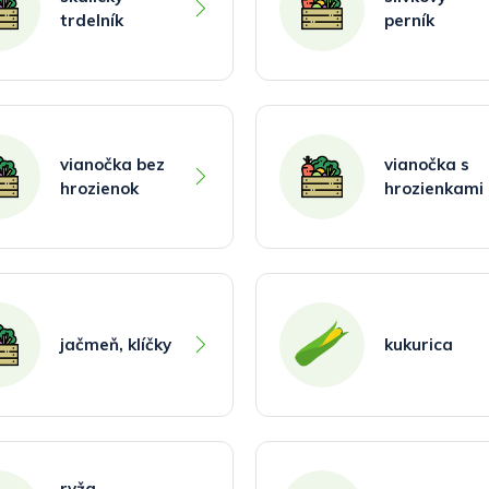
trdelník
perník
vianočka bez
vianočka s
hrozienok
hrozienkami
jačmeň, klíčky
kukurica
ryža