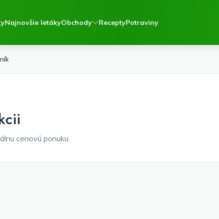
ky
Najnovšie letáky
Obchody
Recepty
Potraviny
ník
kcii
álnu cenovú ponuku.