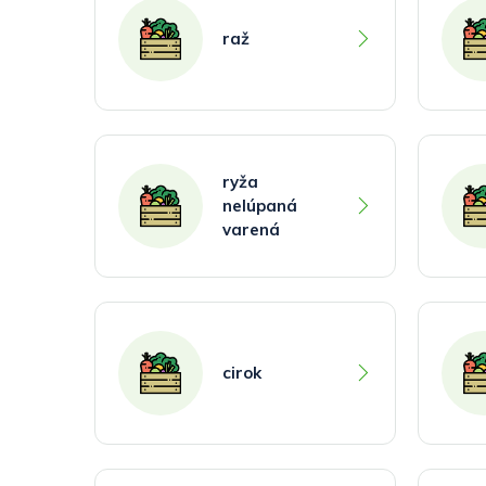
raž
ryža
nelúpaná
varená
cirok