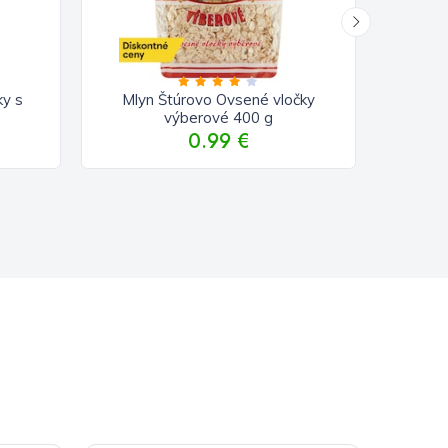
ky s
Mlyn Štúrovo Ovsené vločky
Mlyn
výberové 400 g
0.99 €