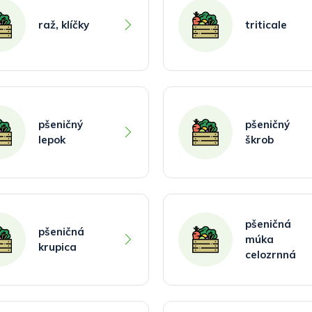
raž, klíčky
triticale
pšeničný
pšeničný
lepok
škrob
pšeničná
pšeničná
múka
krupica
celozrnná