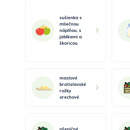
sušienka s
mliečnou
náplňou, s
jablkami a
škoricou
maslové
bratislavské
rožky
orechové
pšeničné