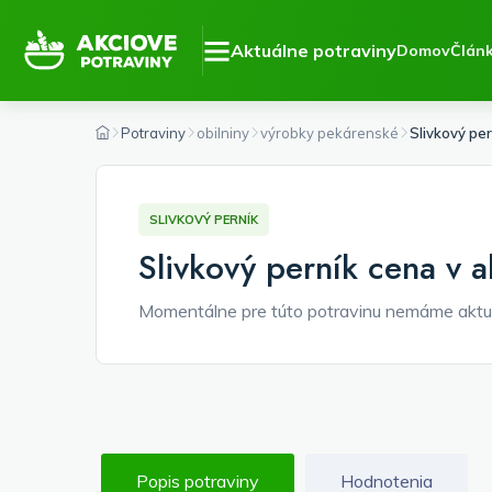
Aktuálne potraviny
Domov
Člán
Potraviny
obilniny
výrobky pekárenské
Slivkový per
SLIVKOVÝ PERNÍK
Slivkový perník cena v a
Momentálne pre túto potravinu nemáme aktu
Popis potraviny
Hodnotenia