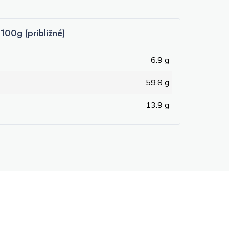
100g (približné)
6.9 g
59.8 g
13.9 g