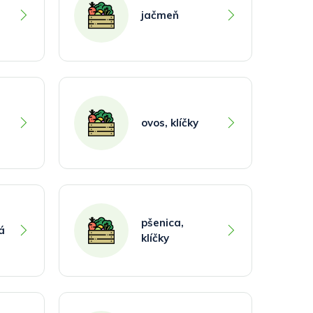
jačmeň
ovos, klíčky
pšenica,
á
klíčky