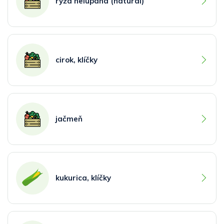
ryža nelúpaná (natural)
cirok, klíčky
jačmeň
kukurica, klíčky