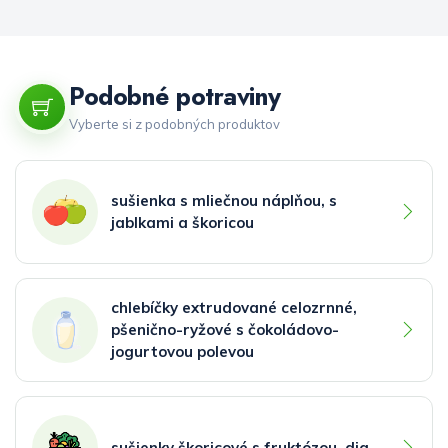
Podobné potraviny
Vyberte si z podobných produktov
sušienka s mliečnou náplňou, s
jablkami a škoricou
chlebíčky extrudované celozrnné,
pšenično-ryžové s čokoládovo-
jogurtovou polevou
sušienky škoricové s fruktózou, dia