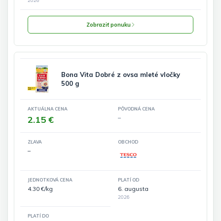
2026
Zobraziť ponuku
Bona Vita Dobré z ovsa mleté vločky
500 g
AKTUÁLNA CENA
PÔVODNÁ CENA
2.15 €
–
ZĽAVA
OBCHOD
–
JEDNOTKOVÁ CENA
PLATÍ OD
4.30 €/kg
6. augusta
2026
PLATÍ DO