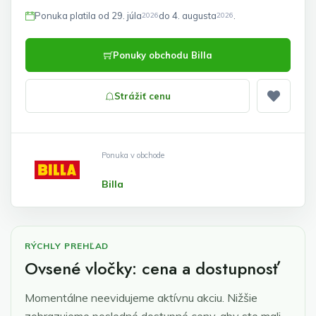
Ponuka platila od 29. júla
do 4. augusta
.
2026
2026
Ponuky obchodu Billa
Strážiť cenu
Pridať
Ponuka v obchode
Billa
RÝCHLY PREHĽAD
Ovsené vločky: cena a dostupnosť
Momentálne neevidujeme aktívnu akciu. Nižšie