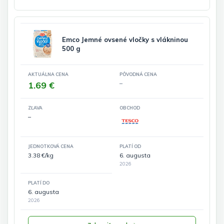
Emco Jemné ovsené vločky s vlákninou
500 g
AKTUÁLNA CENA
PÔVODNÁ CENA
1.69 €
–
ZĽAVA
OBCHOD
–
JEDNOTKOVÁ CENA
PLATÍ OD
3.38 €/kg
6. augusta
2026
PLATÍ DO
6. augusta
2026