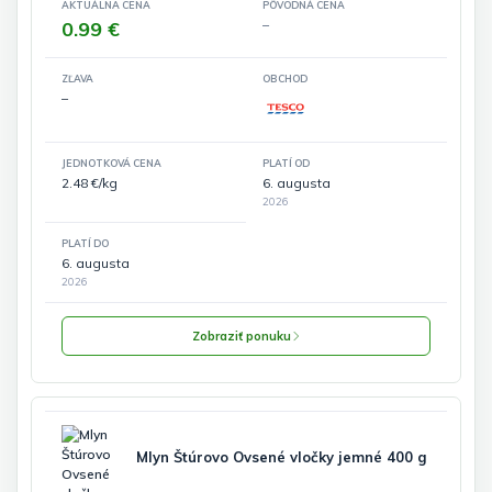
AKTUÁLNA CENA
PÔVODNÁ CENA
0.99 €
–
ZĽAVA
OBCHOD
–
JEDNOTKOVÁ CENA
PLATÍ OD
2.48 €/kg
6. augusta
2026
PLATÍ DO
6. augusta
2026
Zobraziť ponuku
Mlyn Štúrovo Ovsené vločky jemné 400 g