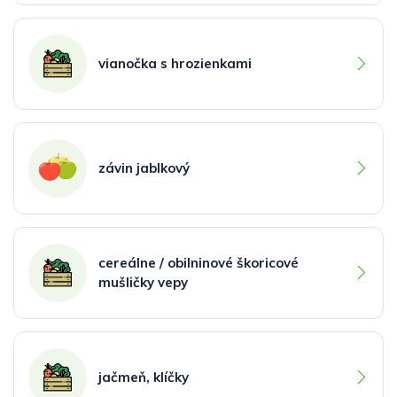
vianočka s hrozienkami
závin jablkový
cereálne / obilninové škoricové
mušličky vepy
jačmeň, klíčky