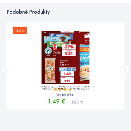
Podobné Produkty
12%
Vianočka
1.49 €
1.69 €