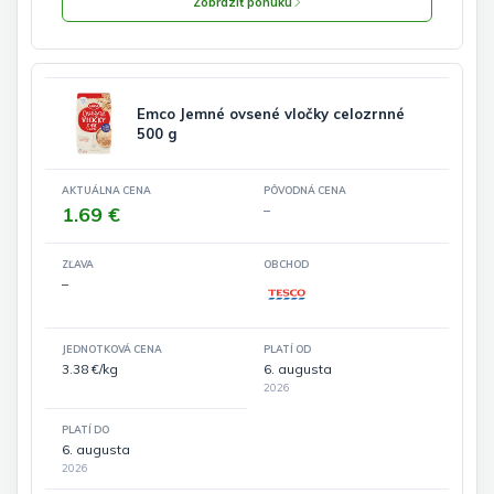
Zobraziť ponuku
Emco Jemné ovsené vločky celozrnné
500 g
AKTUÁLNA CENA
PÔVODNÁ CENA
1.69 €
–
ZĽAVA
OBCHOD
–
JEDNOTKOVÁ CENA
PLATÍ OD
3.38 €/kg
6. augusta
2026
PLATÍ DO
6. augusta
2026