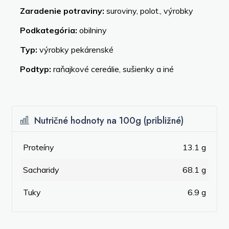
Zaradenie potraviny:
suroviny, polot., výrobky
Podkategória:
obilniny
Typ:
výrobky pekárenské
Podtyp:
raňajkové cereálie, sušienky a iné
Nutričné hodnoty na 100g (približné)
Proteíny
13.1 g
Sacharidy
68.1 g
Tuky
6.9 g