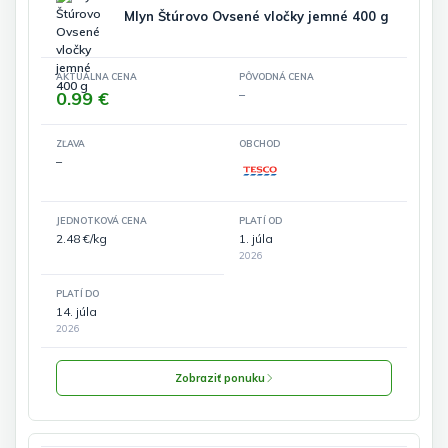
Mlyn Štúrovo Ovsené vločky jemné 400 g
AKTUÁLNA CENA
PÔVODNÁ CENA
0.99 €
–
ZĽAVA
OBCHOD
–
JEDNOTKOVÁ CENA
PLATÍ OD
2.48 €/kg
1. júla
2026
PLATÍ DO
14. júla
2026
Zobraziť ponuku