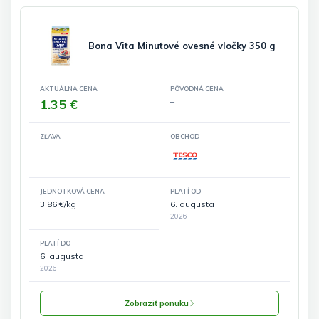
Bona Vita Minutové ovesné vločky 350 g
AKTUÁLNA CENA
PÔVODNÁ CENA
1.35 €
–
ZĽAVA
OBCHOD
–
JEDNOTKOVÁ CENA
PLATÍ OD
3.86 €/kg
6. augusta
2026
PLATÍ DO
6. augusta
2026
Zobraziť ponuku