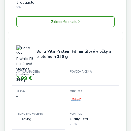
6. augusta
2026
Zobraziť ponuku
Bona Vita Protein Fit minútové vločky s
proteínom 350 g
AKTUÁLNA CENA
PÔVODNÁ CENA
2.99 €
–
ZĽAVA
OBCHOD
–
JEDNOTKOVÁ CENA
PLATÍ OD
8.54 €/kg
6. augusta
2026