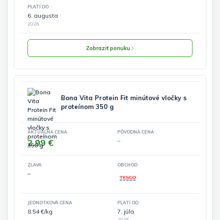
PLATÍ DO
6. augusta
2026
Zobraziť ponuku
Bona Vita Protein Fit minútové vločky s
proteínom 350 g
AKTUÁLNA CENA
PÔVODNÁ CENA
2.99 €
–
ZĽAVA
OBCHOD
–
JEDNOTKOVÁ CENA
PLATÍ OD
8.54 €/kg
7. júla
2026