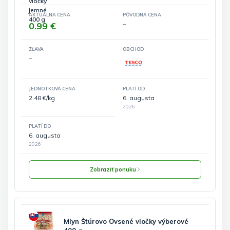
AKTUÁLNA CENA
PÔVODNÁ CENA
0.99 €
–
ZĽAVA
OBCHOD
–
JEDNOTKOVÁ CENA
PLATÍ OD
2.48 €/kg
6. augusta
2026
PLATÍ DO
6. augusta
2026
Zobraziť ponuku
Mlyn Štúrovo Ovsené vločky výberové