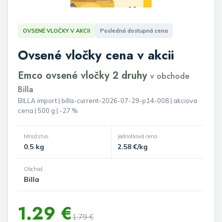
OVSENÉ VLOČKY V AKCII
Posledná dostupná cena
Ovsené vločky cena v akcii
Emco ovsené vločky 2 druhy
v obchode
Billa
BILLA import | billa-current-2026-07-29-p14-008 | akciova
cena | 500 g | -27 %
Množstvo
Jednotková cena
0.5 kg
2.58 €/kg
Obchod
Billa
1.29 €
1.79 €