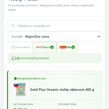
Porovnanie potravín v kategórii podľa ceny, zľavy a platnosti
akcie.
Hľadať vo výsledkoch
Zoradiť:
Len v akcii
Tesco
Billa
13
porovnaných potravín
Najlepšia
jednotková cena
Gold Plus Ovsené vločky výberové 400 g
AKTUÁLNA CENA
PÔVODNÁ CENA
–