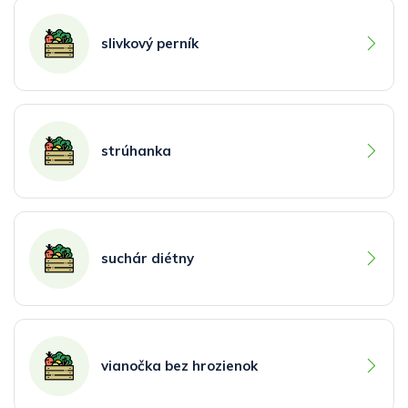
slivkový perník
strúhanka
suchár diétny
vianočka bez hrozienok