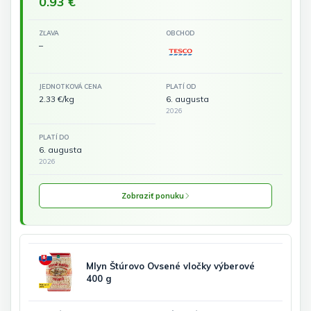
0.93 €
ZĽAVA
OBCHOD
–
JEDNOTKOVÁ CENA
PLATÍ OD
2.33 €/kg
6. augusta
2026
PLATÍ DO
6. augusta
2026
Zobraziť ponuku
Mlyn Štúrovo Ovsené vločky výberové
400 g