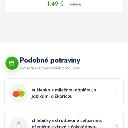
1.49 €
1.69 €
Podobné potraviny
Vyberte si z podobných produktov
sušienka s mliečnou náplňou, s
jablkami a škoricou
chlebíčky extrudované celozrnné,
pšenično-ryžové s čokoládovo-