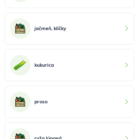
jačmeň, klíčky
kukurica
proso
ryža lúpaná