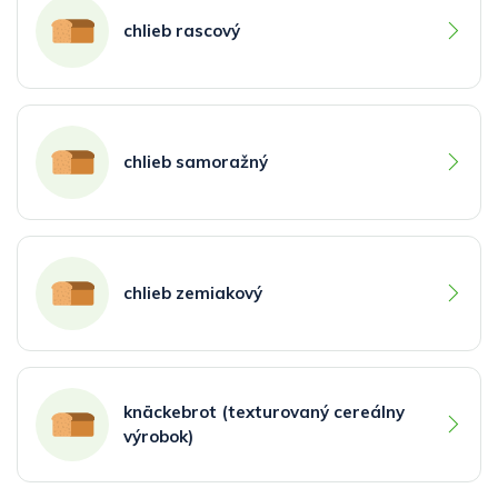
chlieb rascový
chlieb samoražný
chlieb zemiakový
knäckebrot (texturovaný cereálny
výrobok)