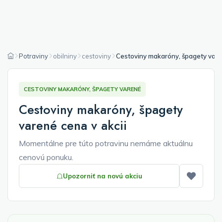
Potraviny
obilniny
cestoviny
Cestoviny makaróny, špagety var
CESTOVINY MAKARÓNY, ŠPAGETY VARENÉ
Cestoviny makaróny, špagety
varené cena v akcii
Momentálne pre túto potravinu nemáme aktuálnu
cenovú ponuku.
Upozorniť na novú akciu
Pridať