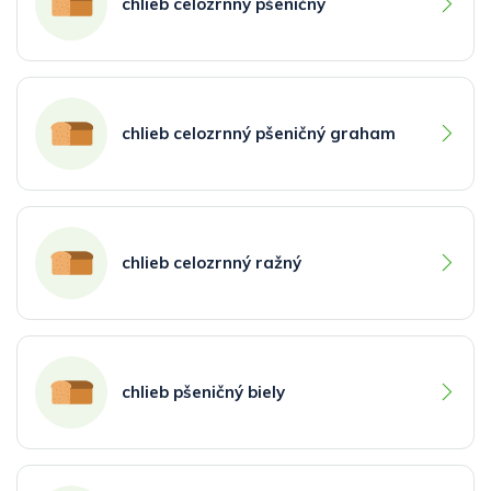
chlieb celozrnný pšeničný
chlieb celozrnný pšeničný graham
chlieb celozrnný ražný
chlieb pšeničný biely