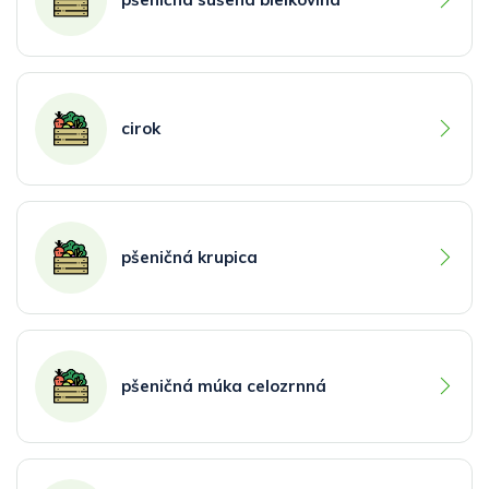
cirok
pšeničná krupica
pšeničná múka celozrnná