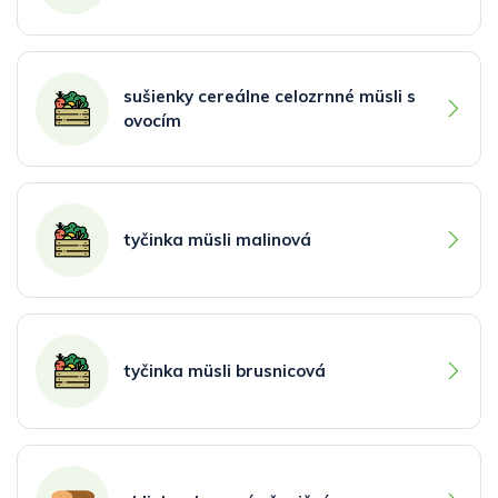
sušienky cereálne celozrnné müsli s
ovocím
tyčinka müsli malinová
tyčinka müsli brusnicová