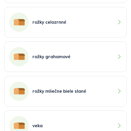
rožky celozrnné
rožky grahamové
rožky mliečne biele slané
veka