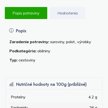
Popis potraviny
Hodnotenia
Popis
Zaradenie potraviny:
suroviny, polot., výrobky
Podkategória:
obilniny
Typ:
cestoviny
Nutričné hodnoty na 100g (približné)
Proteíny
4.2 g
Sacharidy
26 g