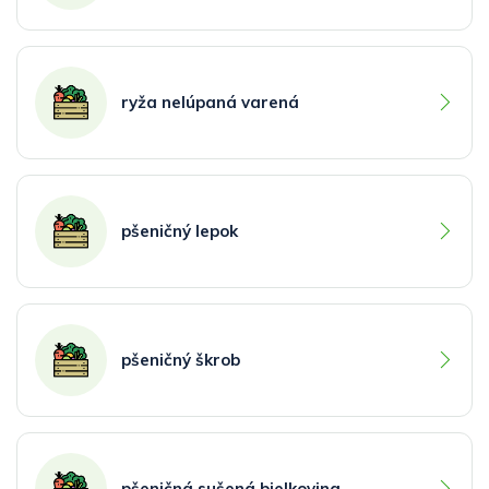
ryža nelúpaná varená
pšeničný lepok
pšeničný škrob
pšeničná sušená bielkovina