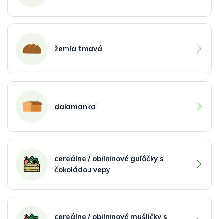
žemľa tmavá
dalamanka
cereálne / obilninové guľôčky s
čokoládou vepy
cereálne / obilninové mušličky s