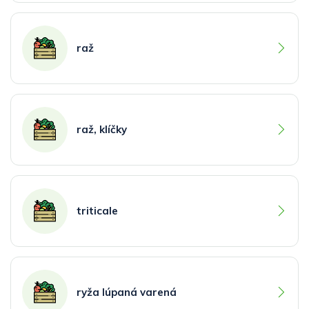
raž
raž, klíčky
triticale
ryža lúpaná varená