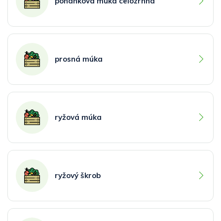
pohánková múka celozrnná
prosná múka
ryžová múka
ryžový škrob