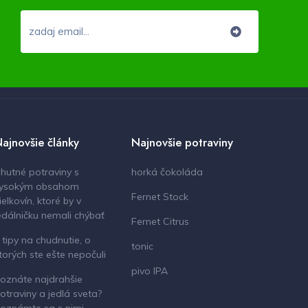
ajnovšie články
Najnovšie potraviny
hutné potraviny s
horká čokoláda
ysokým obsahom
Fernet Stock
ielkovín, ktoré by v
edálničku nemali chýbať
Fernet Citrus
 tipy na chudnutie, o
tonic
torých ste ešte nepočuli
pivo IPA
oznáte najdrahšie
otraviny a jedlá sveta?
oznámte sa s nimi.