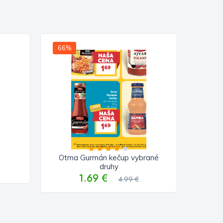
66%
Otma Gurmán kečup vybrané
druhy
1.69 €
4.99 €