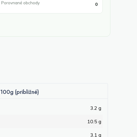
Porovnané obchody
0
100g (približné)
3.2 g
10.5 g
3.1 g