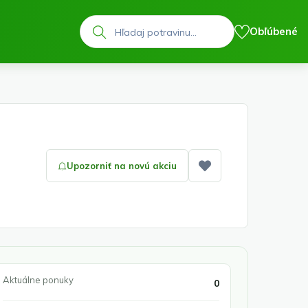
Hľadať
Obľúbené
Upozorniť na novú akciu
Pridať medzi obľ
Aktuálne ponuky
0