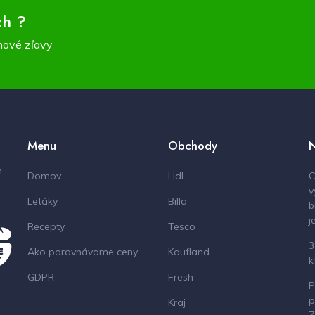
ch ?
nové zľavy
Menu
Obchody
N
m
Domov
Lidl
C
v
Letáky
Billa
b
j
Recepty
Tesco
3
Ako porovnávame ceny
Kaufland
k
GDPR
Fresh
P
p
Kraj
Z