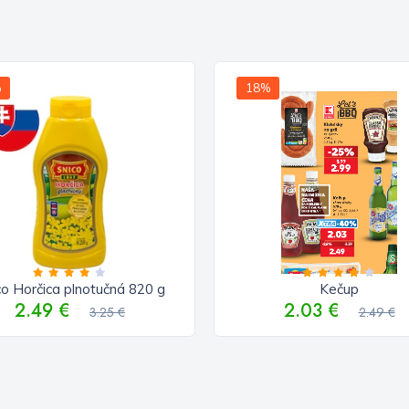
%
18%
co Horčica plnotučná 820 g
Kečup
2.49 €
2.03 €
3.25 €
2.49 €