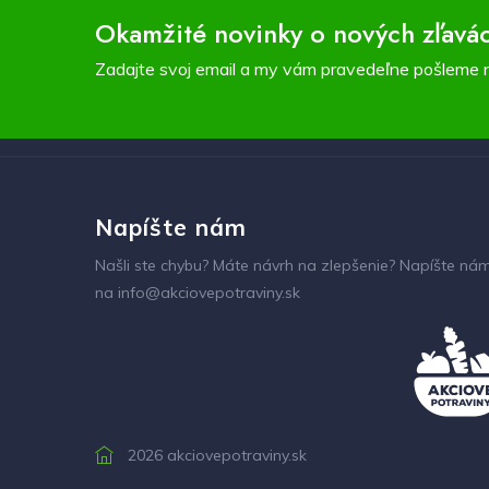
Okamžité novinky o nových zľavá
Zadajte svoj email a my vám pravedeľne pošleme 
Napíšte nám
Našli ste chybu? Máte návrh na zlepšenie? Napíšte ná
na info@akciovepotraviny.sk
2026 akciovepotraviny.sk