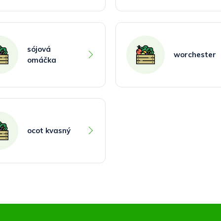
sójová
worchester
omáčka
ocot kvasný