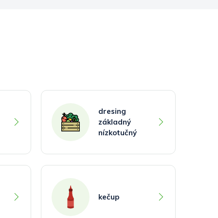
dresing
základný
nízkotučný
kečup