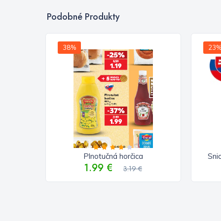
Podobné Produkty
38%
23
Plnotučná horčica
Sni
1.99 €
3.19 €