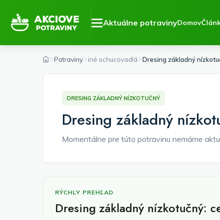
Aktuálne potraviny
Domov
Člán
Potraviny
iné ochucovadlá
Dresing základný nízkotu
DRESING ZÁKLADNÝ NÍZKOTUČNÝ
Dresing základný nízkot
Momentálne pre túto potravinu nemáme aktu
RÝCHLY PREHĽAD
Dresing základný nízkotučný: c