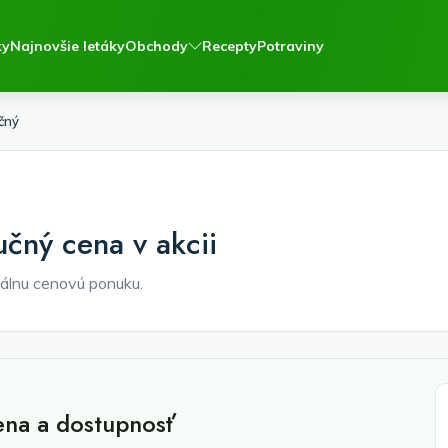
ky
Najnovšie letáky
Obchody
Recepty
Potraviny
čný
učný cena v akcii
álnu cenovú ponuku.
ena a dostupnosť