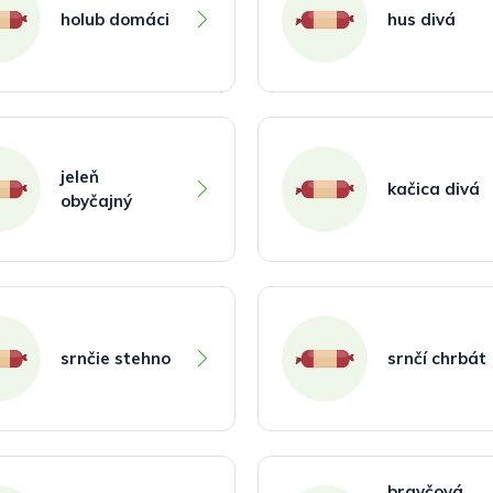
holub domáci
hus divá
jeleň
kačica divá
obyčajný
srnčie stehno
srnčí chrbát
bravčová