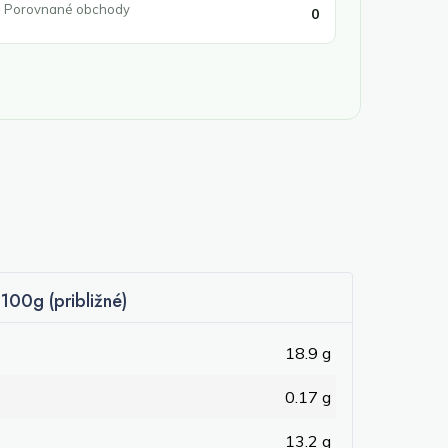
Porovnané obchody
0
100g (približné)
18.9 g
0.17 g
13.2 g