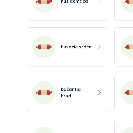
hus domáca
husacie srdce
bažantia
hruď