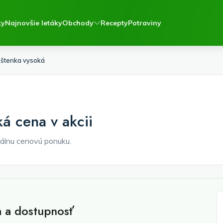
ky
Najnovšie letáky
Obchody
Recepty
Potraviny
oštenka vysoká
á cena v akcii
álnu cenovú ponuku.
a a dostupnosť