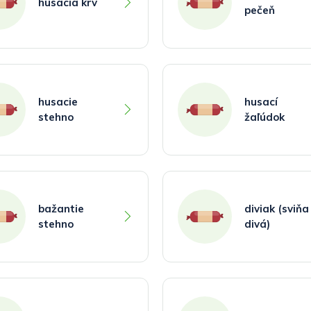
husacia krv
pečeň
husacie
husací
stehno
žaľúdok
bažantie
diviak (sviňa
stehno
divá)