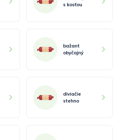
s kosťou
bažant
obyčajný
diviačie
stehno