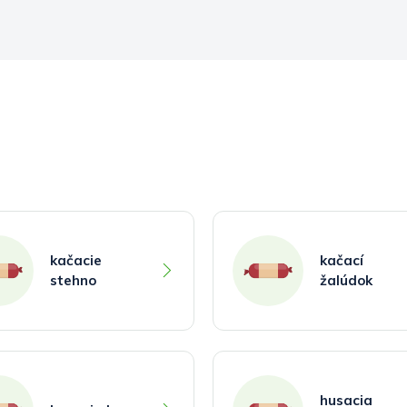
kačacie
kačací
stehno
žalúdok
husacia