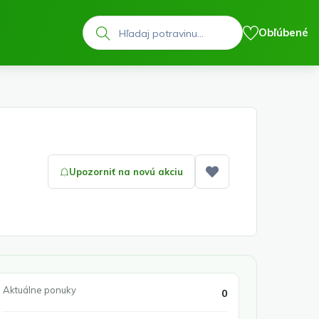
Hľadať
Obľúbené
Upozorniť na novú akciu
Pridať medzi obľ
Aktuálne ponuky
0