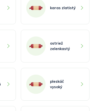
karas zlatistý
ostriež
zelenkastý
pleskáč
á
vysoký