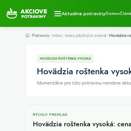
Aktuálne potraviny
Domov
Člán
Potraviny
mäso
mäso jatočných zvierat
Hovädzia r
HOVÄDZIA ROŠTENKA VYSOKÁ
Hovädzia roštenka vysok
Momentálne pre túto potravinu nemáme aktu
RÝCHLY PREHĽAD
Hovädzia roštenka vysoká: cen