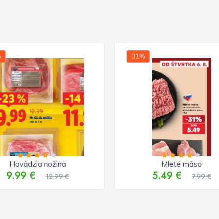
%
31%
Hovädzia nožina
Mleté mäso
9.99 €
5.49 €
12.99 €
7.99 €