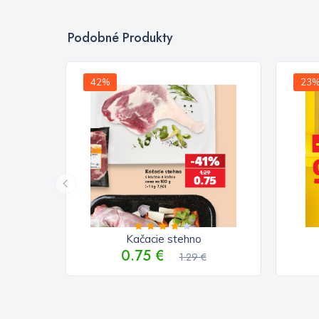
Podobné Produkty
42%
23
Kačacie stehno
0.75 €
1.29 €