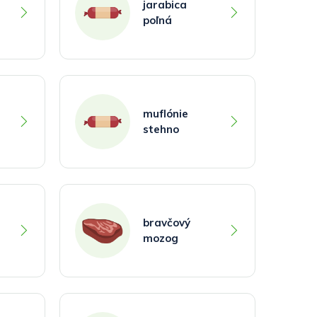
jarabica
poľná
muflónie
stehno
bravčový
mozog