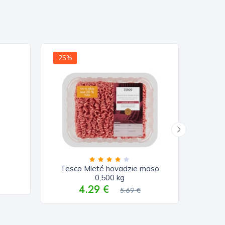
25%
15%
Tesco Mleté hovädzie mäso
Te
0,500 kg
4.29 €
5.69 €