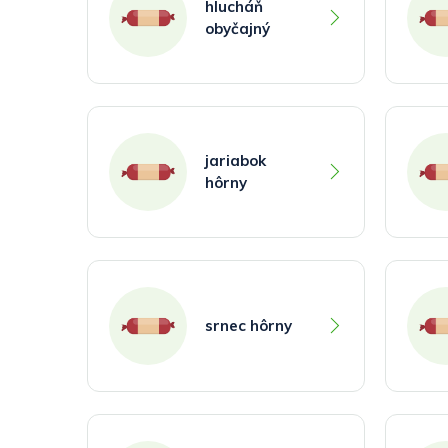
hlucháň
obyčajný
jariabok
hôrny
srnec hôrny