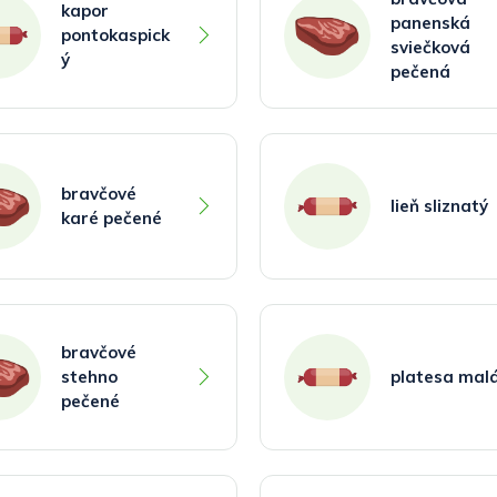
kapor
panenská
pontokaspick
sviečková
ý
pečená
bravčové
lieň sliznatý
karé pečené
bravčové
stehno
platesa mal
pečené