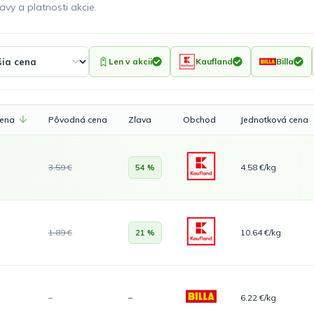
avy a platnosti akcie.
Len v akcii
Kaufland
Billa
cena
Pôvodná cena
Zľava
Obchod
Jednotková cena
3.59 €
4.58 €/kg
54 %
1.89 €
10.64 €/kg
21 %
–
–
6.22 €/kg