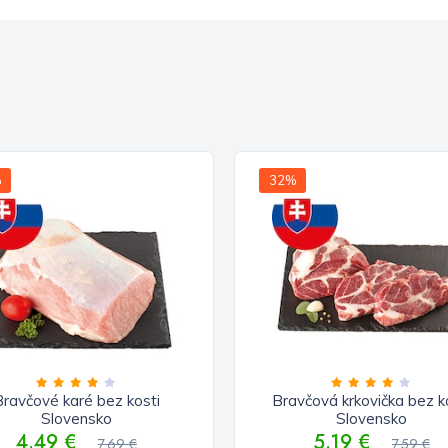
%
32%
Bravčové karé bez kosti
Bravčová krkovička bez k
Slovensko
Slovensko
4.49 €
5.19 €
7.69 €
7.59 €