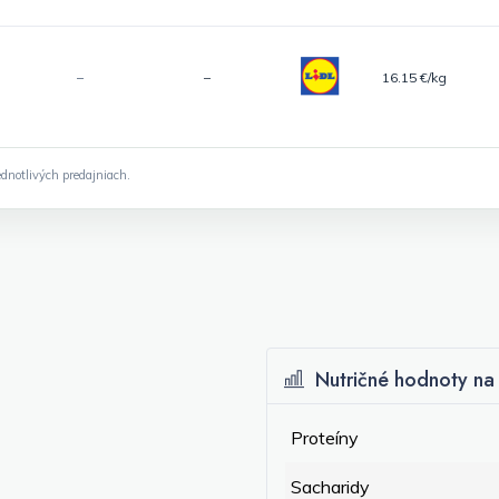
–
–
16.15 €/kg
dnotlivých predajniach.
Nutričné hodnoty na 
Proteíny
Sacharidy