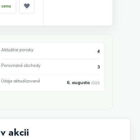
ť cenu
Pridať medzi obľúbené
Aktuálne ponuky
4
Porovnané obchody
3
Údaje aktualizované
6. augusta
2026
v akcii