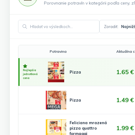
Porovnanie potravín v kategórii podľa ceny, zľ
Zoradiť:
Hľadať vo výsledkoch
Potravina
Aktuálna 
1.65 €
Najlepšia
Pizza
jednotková
cena
1.49 €
Pizza
Feliciana mrazená
1.99 €
pizza quattro
formaggi