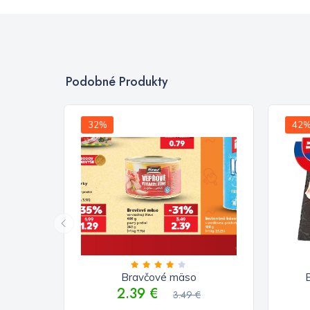
Podobné Produkty
32%
42
Bravčové mäso
2.39 €
3.49 €