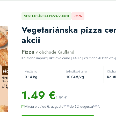
VEGETARIÁNSKA PIZZA V AKCII
-21%
Vegetariánska pizza ce
akcii
Pizza
v obchode Kaufland
Kaufland import | akciova cena | 140 g | kaufland-019fb2f
Množstvo
Jednotková cena
Obcho
0.14 kg
10.64 €/kg
Kauf
1.49 €
1.89 €
Akcia platí od 6. augusta
do 12. augusta
.
2026
2026