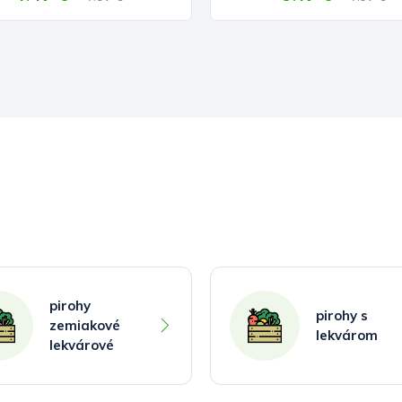
pirohy
pirohy s
zemiakové
lekvárom
lekvárové