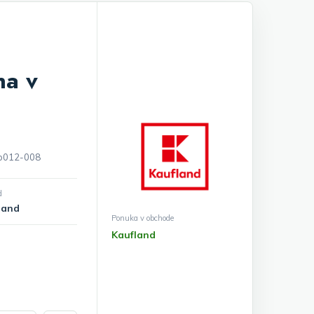
na v
c-p012-008
d
land
Ponuka v obchode
Kaufland