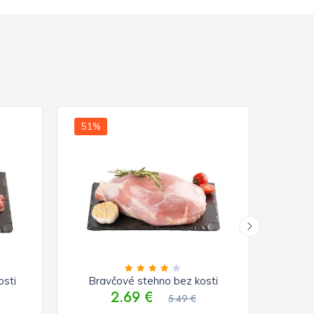
51%
10%
osti
Bravčové stehno bez kosti
Tesco
2.69 €
5.49 €