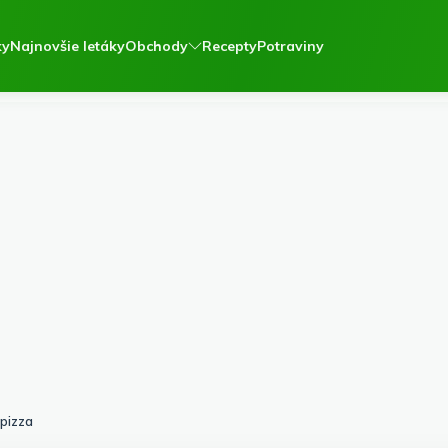
ky
Najnovšie letáky
Obchody
Recepty
Potraviny
pizza