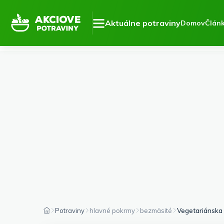
Aktuálne potraviny
Domov
Člán
Potraviny
hlavné pokrmy
bezmäsité
Vegetariánska 