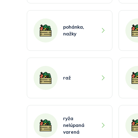
pohánka,
nažky
raž
ryža
nelúpaná
varená