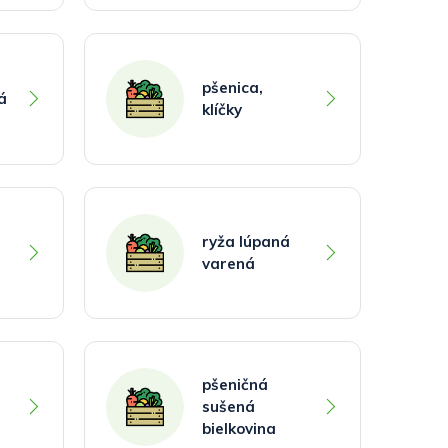
pšenica,
á
klíčky
ryža lúpaná
varená
pšeničná
sušená
bielkovina