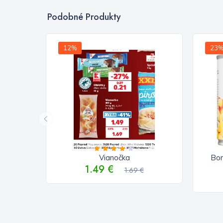
Podobné Produkty
12%
23
Vianočka
Bon
1.49 €
1.69 €