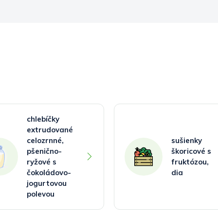
chlebíčky
extrudované
celozrnné,
sušienky
pšenično-
škoricové s
ryžové s
fruktózou,
čokoládovo-
dia
jogurtovou
polevou