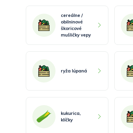
cereálne /
obilninové
škoricové
mušličky vepy
ryža lúpaná
kukurica,
klíčky