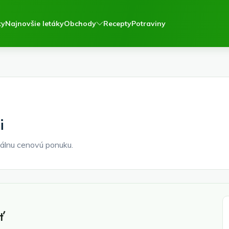
ky
Najnovšie letáky
Obchody
Recepty
Potraviny
i
álnu cenovú ponuku.
ť