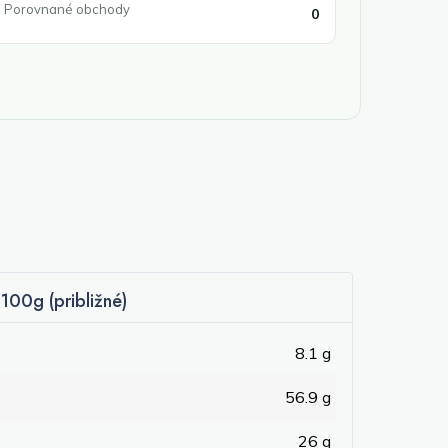
Porovnané obchody
0
100g (približné)
8.1 g
56.9 g
26 g