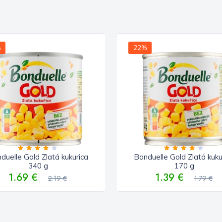
%
22%
duelle Gold Zlatá kukurica
Bonduelle Gold Zlatá kuku
340 g
170 g
1.69 €
1.39 €
2.19 €
1.79 €