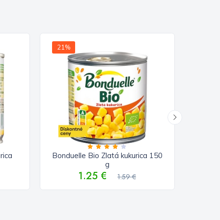
21%
25%
rica
Bonduelle Bio Zlatá kukurica 150
g
1.25 €
1.59 €