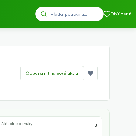
Hľadať
Obľúbené
Upozorniť na novú akciu
Pridať medzi obľ
Aktuálne ponuky
0