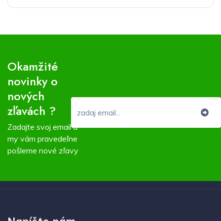
Okamžité
novinky o
nových
zľavách ?
Zadajte svoj email a
my vám pravedeľne
pošleme nové zľavy
Napíšte nám