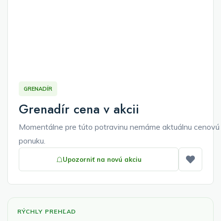
GRENADÍR
Grenadír cena v akcii
Momentálne pre túto potravinu nemáme aktuálnu cenovú
ponuku.
Upozorniť na novú akciu
Pridať
RÝCHLY PREHĽAD