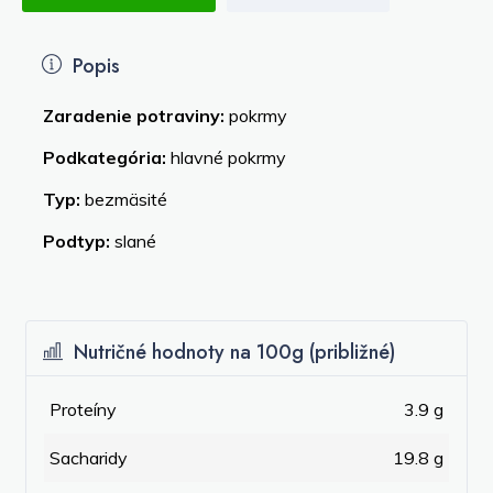
Popis
Zaradenie potraviny:
pokrmy
Podkategória:
hlavné pokrmy
Typ:
bezmäsité
Podtyp:
slané
Nutričné hodnoty na 100g (približné)
Proteíny
3.9 g
Sacharidy
19.8 g