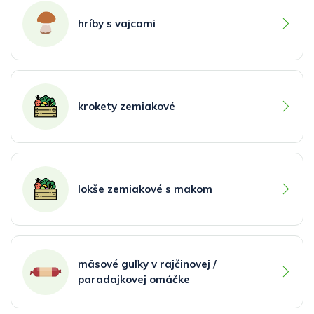
hríby s vajcami
krokety zemiakové
lokše zemiakové s makom
mäsové guľky v rajčinovej /
paradajkovej omáčke