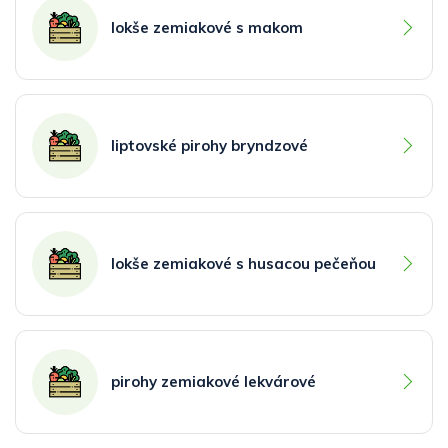
lokše zemiakové s makom
liptovské pirohy bryndzové
lokše zemiakové s husacou pečeňou
pirohy zemiakové lekvárové