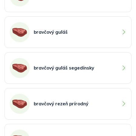
bravčový guľáš
bravčový guľáš segedínsky
bravčový rezeň prírodný