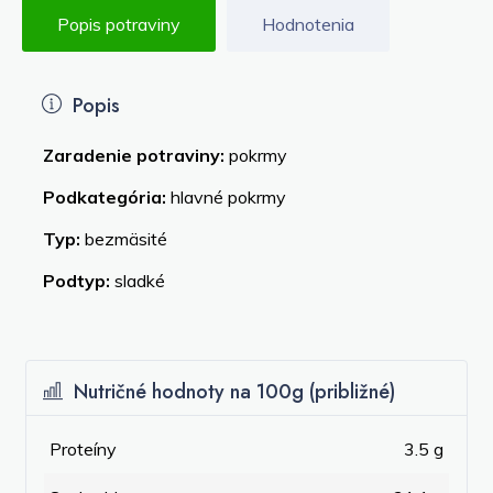
Popis potraviny
Hodnotenia
Popis
Zaradenie potraviny:
pokrmy
Podkategória:
hlavné pokrmy
Typ:
bezmäsité
Podtyp:
sladké
Nutričné hodnoty na 100g (približné)
Proteíny
3.5 g