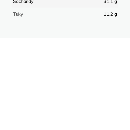
Sacharidy
31.1 g
Tuky
11.2 g