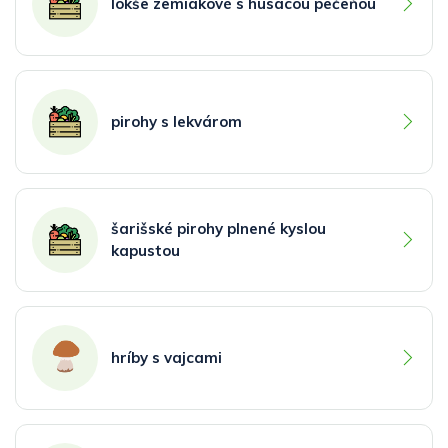
lokše zemiakové s husacou pečeňou
pirohy s lekvárom
šarišské pirohy plnené kyslou
kapustou
hríby s vajcami