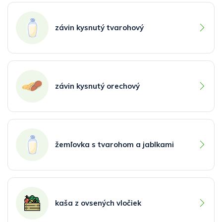
závin kysnutý tvarohový
závin kysnutý orechový
žemľovka s tvarohom a jablkami
kaša z ovsených vločiek