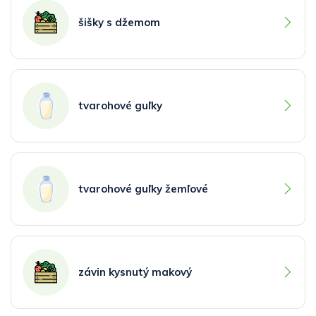
šišky s džemom
tvarohové guľky
tvarohové guľky žemľové
závin kysnutý makový