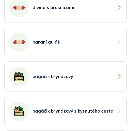
divina s brusnicami
baraní guláš
pagáčik bryndzový
pagáčik bryndzový z kysnutého cesta