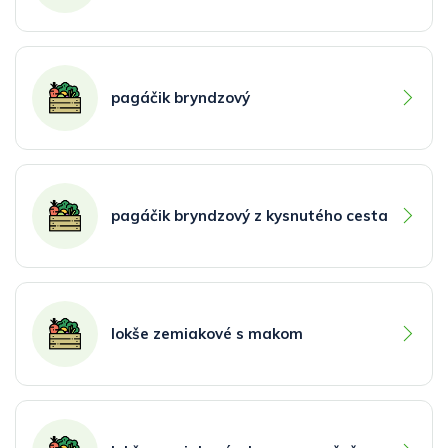
pagáčik bryndzový
pagáčik bryndzový z kysnutého cesta
lokše zemiakové s makom