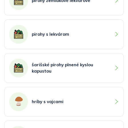
pirohy zemiakové lekvárové
pirohy s lekvárom
šarišské pirohy plnené kyslou
kapustou
hríby s vajcami