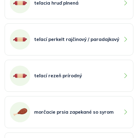
teľacia hruď plnená
teľací perkelt rajčinový / paradajkový
teľací rezeň prírodný
morčacie prsia zapekané so syrom