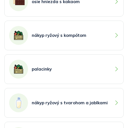
osie hniezda s kakaom
nákyp ryžový s kompótom
palacinky
nákyp ryžový s tvarohom a jablkami