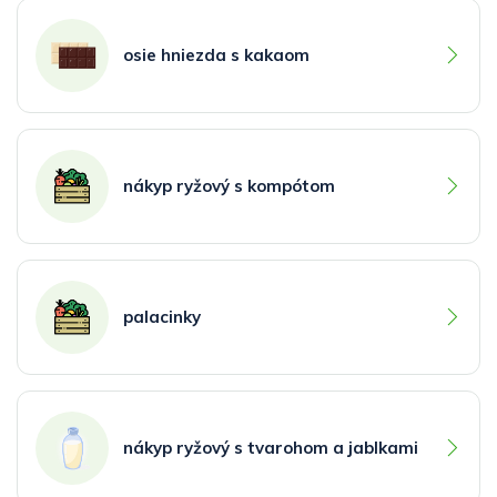
osie hniezda s kakaom
nákyp ryžový s kompótom
palacinky
nákyp ryžový s tvarohom a jablkami