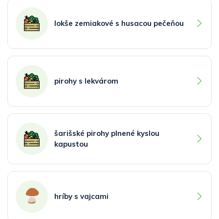
lokše zemiakové s husacou pečeňou
pirohy s lekvárom
šarišské pirohy plnené kyslou
kapustou
hríby s vajcami