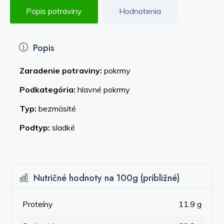
Popis potraviny
Hodnotenia
Popis
Zaradenie potraviny:
pokrmy
Podkategória:
hlavné pokrmy
Typ:
bezmäsité
Podtyp:
sladké
Nutričné hodnoty na 100g (približné)
Proteíny
11.9 g