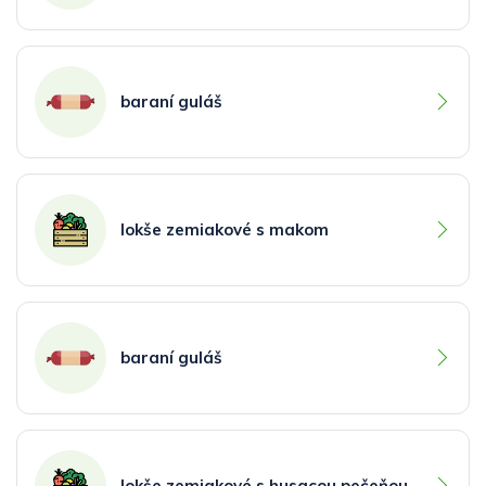
baraní guláš
lokše zemiakové s makom
baraní guláš
lokše zemiakové s husacou pečeňou