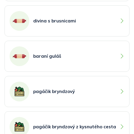
divina s brusnicami
baraní guláš
pagáčik bryndzový
pagáčik bryndzový z kysnutého cesta