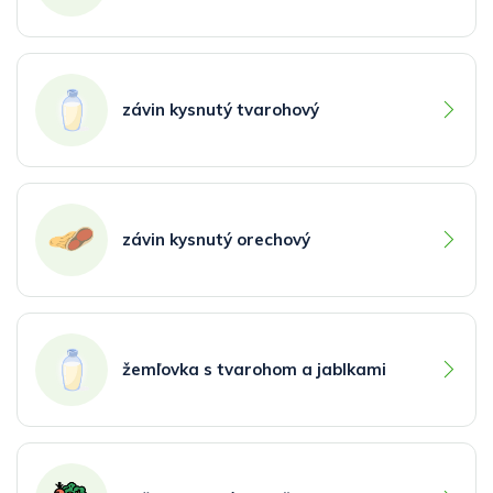
závin kysnutý tvarohový
závin kysnutý orechový
žemľovka s tvarohom a jablkami