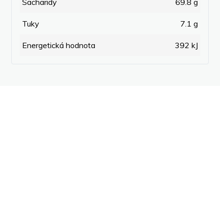
Sacharidy
69.8 g
Tuky
7.1 g
Energetická hodnota
392 kJ