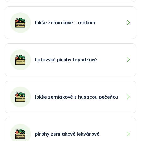
lokše zemiakové s makom
liptovské pirohy bryndzové
lokše zemiakové s husacou pečeňou
pirohy zemiakové lekvárové