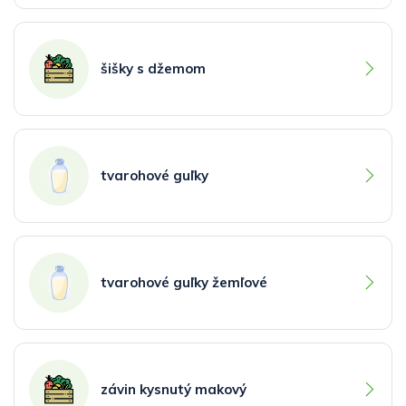
šišky s džemom
tvarohové guľky
tvarohové guľky žemľové
závin kysnutý makový