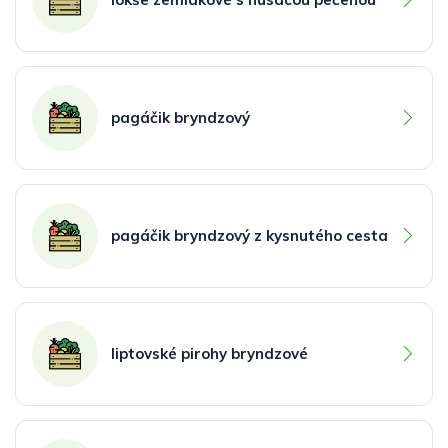
pagáčik bryndzový
pagáčik bryndzový z kysnutého cesta
liptovské pirohy bryndzové