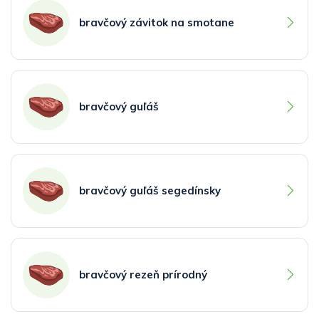
bravčový závitok na smotane
bravčový guľáš
bravčový guľáš segedínsky
bravčový rezeň prírodný