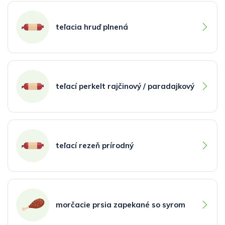
teľacia hruď plnená
teľací perkelt rajčinový / paradajkový
teľací rezeň prírodný
morčacie prsia zapekané so syrom