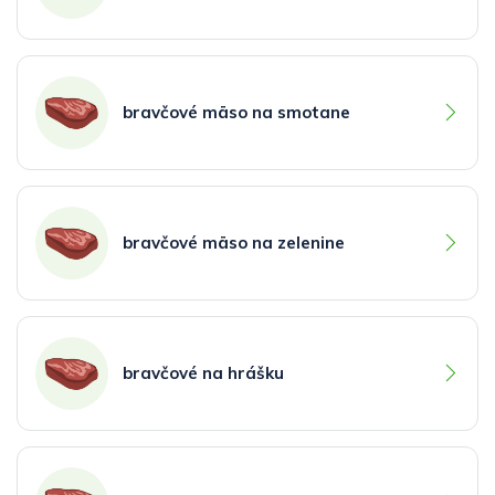
bravčové mäso na smotane
bravčové mäso na zelenine
bravčové na hrášku