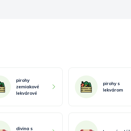
pirohy
pirohy s
zemiakové
lekvárom
lekvárové
divina s