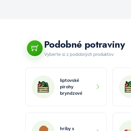
Podobné potraviny
Vyberte si z podobných produktov
liptovské
pirohy
bryndzové
hríby s