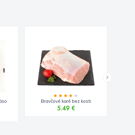
42%
äso
Bravčové karé bez kosti
Br
5.49 €