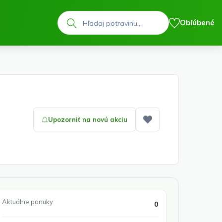
Hľadať
Obľúbené
Upozorniť na novú akciu
Pridať medzi obľ
Aktuálne ponuky
0