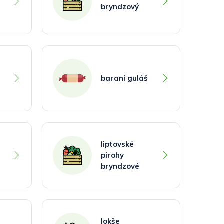
bryndzový
baraní guláš
liptovské
pirohy
bryndzové
lokše