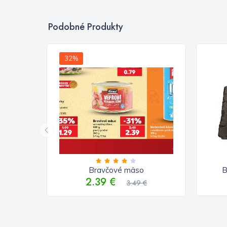
Podobné Produkty
32%
Bravčové mäso
B
2.39 €
3.49 €