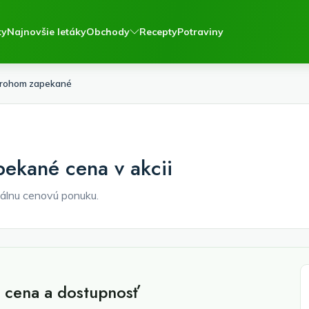
ky
Najnovšie letáky
Obchody
Recepty
Potraviny
varohom zapekané
pekané cena v akcii
álnu cenovú ponuku.
: cena a dostupnosť