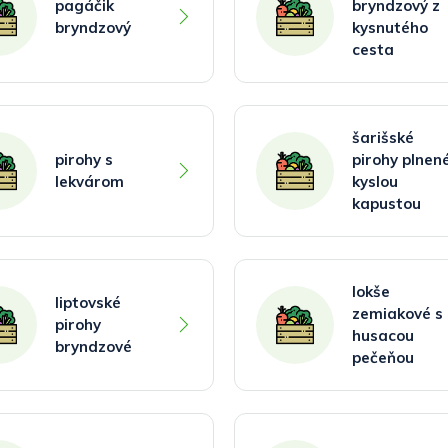
pagáčik
bryndzový z
bryndzový
kysnutého
cesta
šarišské
pirohy s
pirohy plnen
lekvárom
kyslou
kapustou
lokše
liptovské
zemiakové s
pirohy
husacou
bryndzové
pečeňou