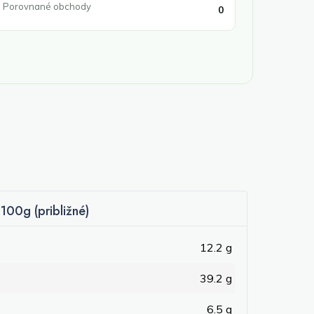
Porovnané obchody
0
100g (približné)
12.2 g
39.2 g
6.5 g