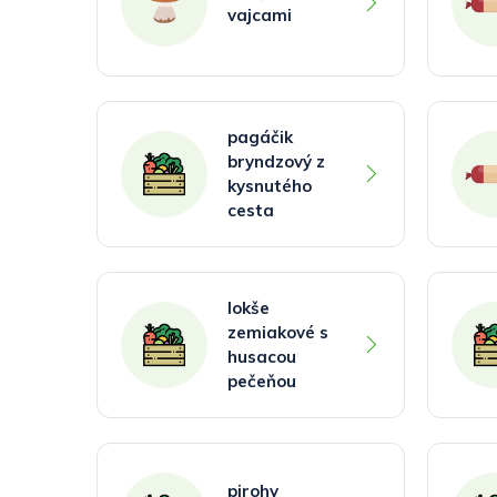
vajcami
pagáčik
bryndzový z
kysnutého
cesta
lokše
zemiakové s
husacou
pečeňou
pirohy