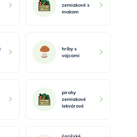
zemiakové s
makom
é
hríby s
vajcami
pirohy
zemiakové
lekvárové
šarišské