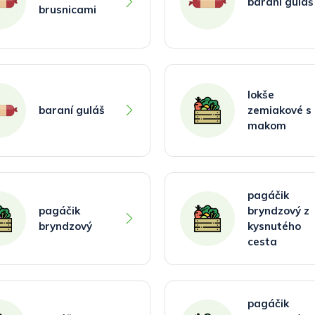
baraní guláš
brusnicami
lokše
baraní guláš
zemiakové s
makom
pagáčik
pagáčik
bryndzový z
bryndzový
kysnutého
cesta
pagáčik